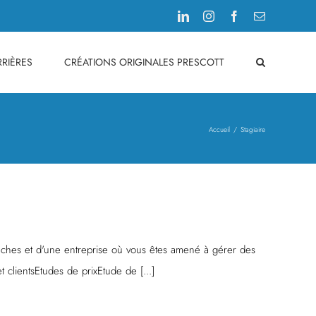
LinkedIn
Instagram
Facebook
Email
RIÈRES
CRÉATIONS ORIGINALES PRESCOTT
Accueil
Stagiaire
 tâches et d'une entreprise où vous êtes amené à gérer des
t clientsEtudes de prixEtude de [...]