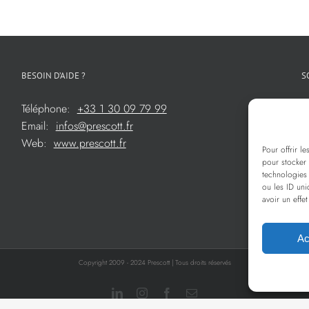
BESOIN D’AIDE ?
S
Téléphone:
+33 1 30 09 79 99
Email:
infos@prescott.fr
Web:
www.prescott.fr
Pour offrir l
pour stocker 
technologies
ou les ID uni
avoir un effet
Ac
Copyright 2009 - 2024 Prescott | Tous droits réservés
LinkedIn
Instagram
Facebook
Email