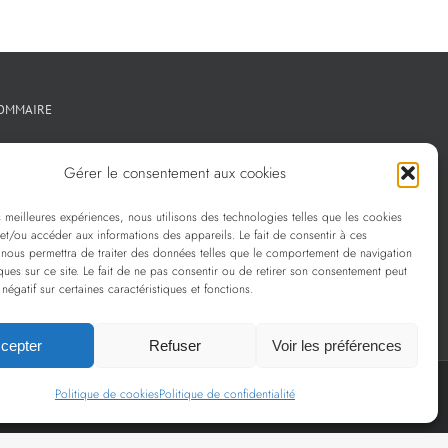
OMMAIRE
Créations métal sur mesure
Gérer le consentement aux cookies
Créations verre sur mesure
es meilleures expériences, nous utilisons des technologies telles que les cookies
La sélection Prescott
et/ou accéder aux informations des appareils. Le fait de consentir à ces
 nous permettra de traiter des données telles que le comportement de navigation
Services
ques sur ce site. Le fait de ne pas consentir ou de retirer son consentement peut
 négatif sur certaines caractéristiques et fonctions.
Politique de confidentialité
cepter
Refuser
Voir les préférences
Politique de cookies
Politique de confidentialité