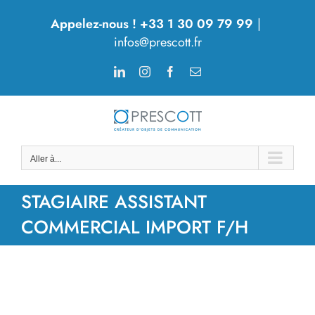
Passer
Appelez-nous ! +33 1 30 09 79 99
|
au
infos@prescott.fr
contenu
LinkedIn
Instagram
Facebook
Email
Aller à...
STAGIAIRE ASSISTANT
COMMERCIAL IMPORT F/H