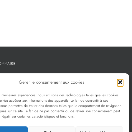
OMMAIRE
Créations métal sur mesure
Gérer le consentement aux cookies
Créations verre sur mesure
es meilleures expériences, nous utilisons des technologies telles que les cookies
La sélection Prescott
et/ou accéder aux informations des appareils. Le fait de consentir à ces
 nous permettra de traiter des données telles que le comportement de navigation
Services
ques sur ce site. Le fait de ne pas consentir ou de retirer son consentement peut
 négatif sur certaines caractéristiques et fonctions.
Politique de confidentialité