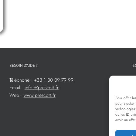
BESOIN D’AIDE ?
S
Téléphone:
+33 1 30 09 79 99
Email:
infos@prescott.fr
Web:
www.prescott.fr
Pour offrir l
pour stocker 
technologies
ou les ID uni
avoir un effet