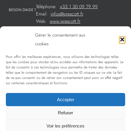
Téléphone:
+33 1 30 09 79 99
BESOIN D’AIDE ?
Email:
infos@prescott.fr
Web:
www.prescott.fr
Gérer le consentement aux
Créations métal sur mesure
cookies
Créations verre sur mesure
Pour offrir les meilleures expériences, nous utilisons des technologies telles
SOMMAIRE
que les cookies pour stocker et/ou accéder aux informations des appareils. Le
La sélection Prescott
fait de consentir à ces technologies nous permettra de traiter des données
telles que le comportement de navigation ou les ID uniques sur ce site. Le fait
Services
de ne pas consentir ou de retirer son consentement peut avoir un effet négatif
sur certaines caractéristiques et fonctions.
Politique de confidentialité
Accepter
Refuser
Copyright 2009 - 2024 Prescott | Tous droits réservés
Voir les préférences