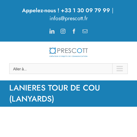
Passer
Appelez-nous ! +33 1 30 09 79 99
|
au
infos@prescott.fr
contenu
LinkedIn
Instagram
Facebook
Email
Aller à...
LANIERES TOUR DE COU
(LANYARDS)