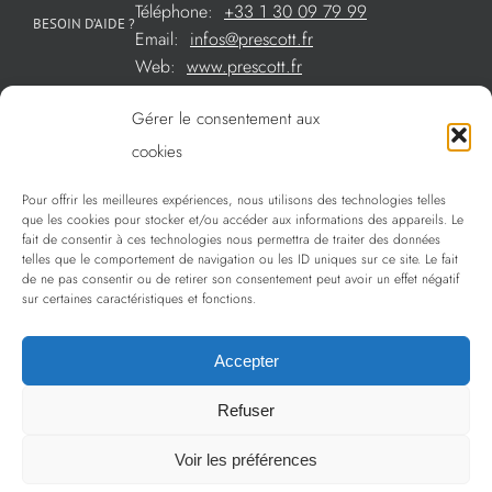
Téléphone:
+33 1 30 09 79 99
BESOIN D’AIDE ?
Email:
infos@prescott.fr
Web:
www.prescott.fr
Gérer le consentement aux
Créations métal sur mesure
cookies
Créations verre sur mesure
Pour offrir les meilleures expériences, nous utilisons des technologies telles
SOMMAIRE
que les cookies pour stocker et/ou accéder aux informations des appareils. Le
La sélection Prescott
fait de consentir à ces technologies nous permettra de traiter des données
telles que le comportement de navigation ou les ID uniques sur ce site. Le fait
Services
de ne pas consentir ou de retirer son consentement peut avoir un effet négatif
sur certaines caractéristiques et fonctions.
Politique de confidentialité
Accepter
Refuser
Copyright 2009 - 2024 Prescott | Tous droits réservés
Voir les préférences