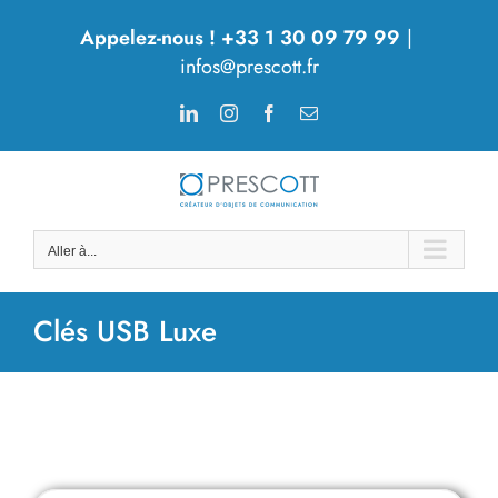
Passer
Appelez-nous ! +33 1 30 09 79 99
|
au
infos@prescott.fr
contenu
LinkedIn
Instagram
Facebook
Email
Aller à...
Clés USB Luxe