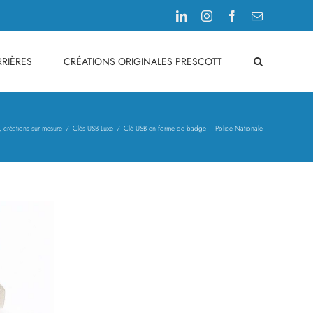
LinkedIn
Instagram
Facebook
Email
RIÈRES
CRÉATIONS ORIGINALES PRESCOTT
, créations sur mesure
Clés USB Luxe
Clé USB en forme de badge – Police Nationale