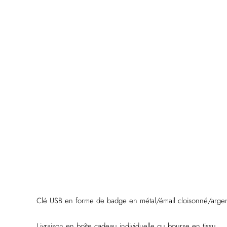
Clé USB en forme de badge en métal/émail cloisonné/argent 
Livraison en boîte cadeau individuelle ou bourse en tissu