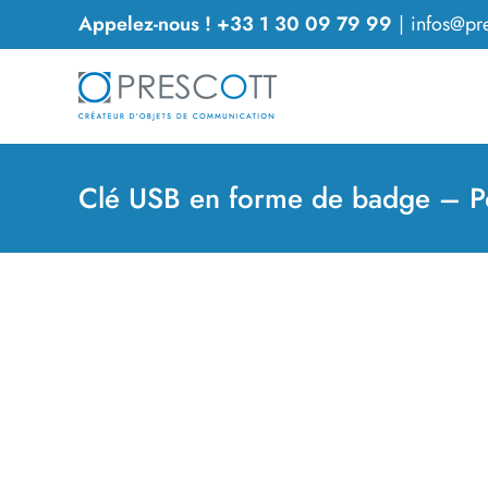
Passer
Appelez-nous ! +33 1 30 09 79 99
|
infos@pre
au
contenu
Clé USB en forme de badge – Po