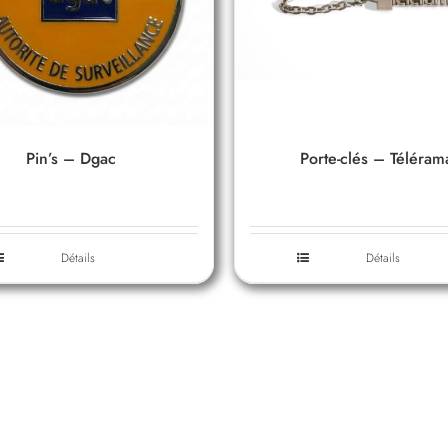
Pin’s – Dgac
Porte-clés – Téléram
Détails
Détails