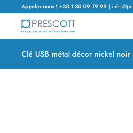
Passer
Appelez-nous ! +33 1 30 09 79 99
|
infos@pre
au
contenu
Clé USB métal décor nickel noir