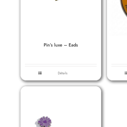
Pin’s luxe – Eads
Détails