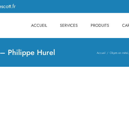
scott.fr
ACCUEIL
SERVICES
PRODUITS
CAR
 – Philippe Hurel
Accueil
Objets en métal,