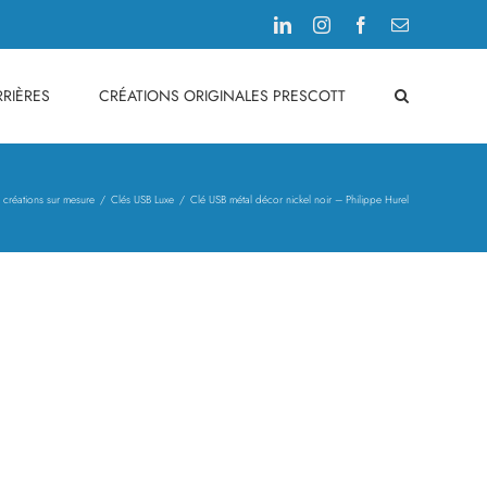
LinkedIn
Instagram
Facebook
Email
RIÈRES
CRÉATIONS ORIGINALES PRESCOTT
 créations sur mesure
Clés USB Luxe
Clé USB métal décor nickel noir – Philippe Hurel