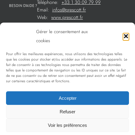
Téléphone:
+33 1 30 09 79 99
BESOIN D’AIDE ?
Email:
infos@prescott.fr
Web:
www.prescott.fr
Gérer le consentement aux
Créations métal sur mesure
cookies
Créations verre sur mesure
Pour offrir les meilleures expériences, nous utilisons des technologies telles
SOMMAIRE
que les cookies pour stocker et/ou accéder aux informations des appareils. Le
La sélection Prescott
fait de consentir à ces technologies nous permettra de traiter des données
telles que le comportement de navigation ou les ID uniques sur ce site. Le fait
Services
de ne pas consentir ou de retirer son consentement peut avoir un effet négatif
sur certaines caractéristiques et fonctions.
Politique de confidentialité
Accepter
Refuser
Copyright 2009 - 2024 Prescott | Tous droits réservés
Voir les préférences