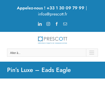
Passer
Appelez-nous ! +33 1 30 09 79 99
|
au
infos@prescott.fr
contenu
LinkedIn
Instagram
Facebook
Email
Aller à...
Pin’s Luxe – Eads Eagle