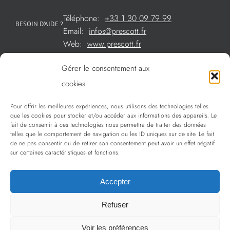
Téléphone:
+33 1 30 09 79 99
BESOIN D’AIDE ?
Email:
infos@prescott.fr
Web:
www.prescott.fr
Gérer le consentement aux
Créations métal sur mesure
cookies
Créations verre sur mesure
Pour offrir les meilleures expériences, nous utilisons des technologies telles
SOMMAIRE
que les cookies pour stocker et/ou accéder aux informations des appareils. Le
La sélection Prescott
fait de consentir à ces technologies nous permettra de traiter des données
telles que le comportement de navigation ou les ID uniques sur ce site. Le fait
Services
de ne pas consentir ou de retirer son consentement peut avoir un effet négatif
sur certaines caractéristiques et fonctions.
Politique de confidentialité
Accepter
Refuser
Copyright 2009 - 2024 Prescott | Tous droits réservés
Voir les préférences