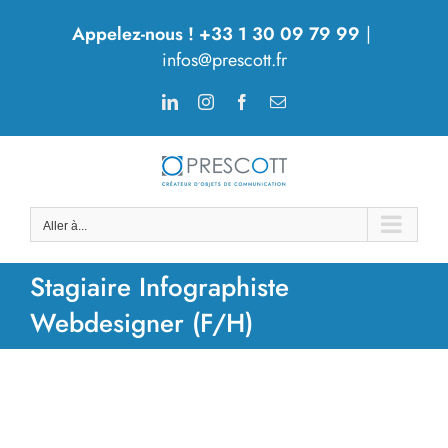
Passer
Appelez-nous ! +33 1 30 09 79 99
|
au
infos@prescott.fr
contenu
LinkedIn
Instagram
Facebook
Email
Aller à...
Stagiaire Infographiste
Webdesigner (F/H)