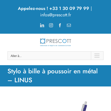
Passer
Appelez-nous ! +33 1 30 09 79 99
|
au
infos@prescott.fr
contenu
LinkedIn
Instagram
Facebook
Email
Aller à...
Stylo à bille à poussoir en métal
– LINUS