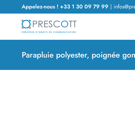
Passer
Appelez-nous ! +33 1 30 09 79 99
|
infos@pre
au
contenu
Parapluie polyester, poignée g