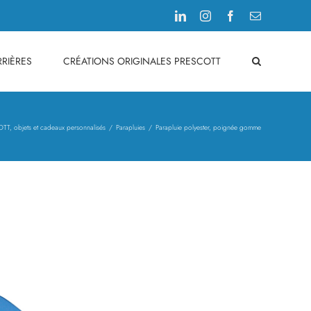
LinkedIn
Instagram
Facebook
Email
RIÈRES
CRÉATIONS ORIGINALES PRESCOTT
TT, objets et cadeaux personnalisés
Parapluies
Parapluie polyester, poignée gomme