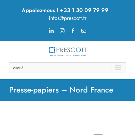
Passer
Appelez-nous ! +33 1 30 09 79 99
|
au
infos@prescott.fr
contenu
LinkedIn
Instagram
Facebook
Email
Aller à...
Presse-papiers – Nord France