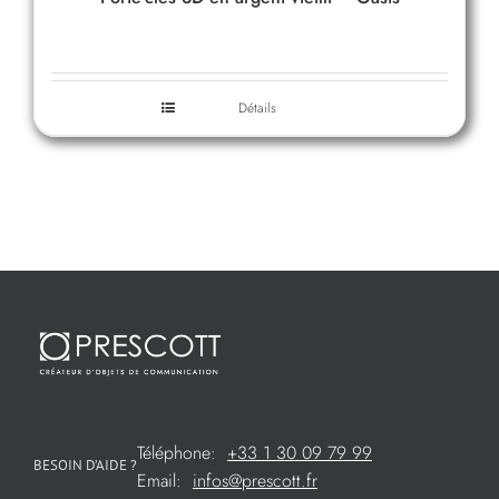
Détails
Téléphone:
+33 1 30 09 79 99
BESOIN D’AIDE ?
Email:
infos@prescott.fr