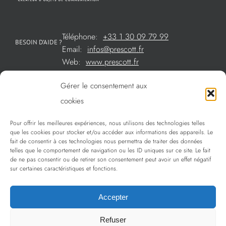
Téléphone:
+33 1 30 09 79 99
BESOIN D’AIDE ?
Email:
infos@prescott.fr
Web:
www.prescott.fr
Gérer le consentement aux
Créations métal sur mesure
cookies
Créations verre sur mesure
Pour offrir les meilleures expériences, nous utilisons des technologies telles
SOMMAIRE
que les cookies pour stocker et/ou accéder aux informations des appareils. Le
La sélection Prescott
fait de consentir à ces technologies nous permettra de traiter des données
telles que le comportement de navigation ou les ID uniques sur ce site. Le fait
Services
de ne pas consentir ou de retirer son consentement peut avoir un effet négatif
sur certaines caractéristiques et fonctions.
Politique de confidentialité
Accepter
Refuser