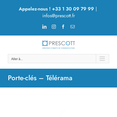
Passer
Appelez-nous ! +33 1 30 09 79 99
|
au
infos@prescott.fr
contenu
LinkedIn
Instagram
Facebook
Email
Aller à...
Porte-clés – Télérama