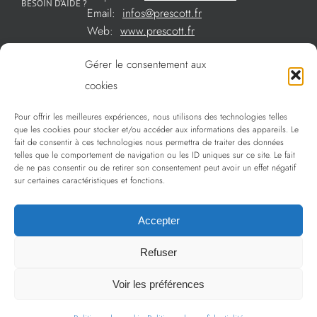
BESOIN D’AIDE ?
Email:
infos@prescott.fr
Web:
www.prescott.fr
Gérer le consentement aux
Créations métal sur mesure
cookies
Créations verre sur mesure
Pour offrir les meilleures expériences, nous utilisons des technologies telles
SOMMAIRE
que les cookies pour stocker et/ou accéder aux informations des appareils. Le
La sélection Prescott
fait de consentir à ces technologies nous permettra de traiter des données
telles que le comportement de navigation ou les ID uniques sur ce site. Le fait
Services
de ne pas consentir ou de retirer son consentement peut avoir un effet négatif
sur certaines caractéristiques et fonctions.
Politique de confidentialité
Accepter
Refuser
Copyright 2009 - 2024 Prescott | Tous droits réservés
Voir les préférences