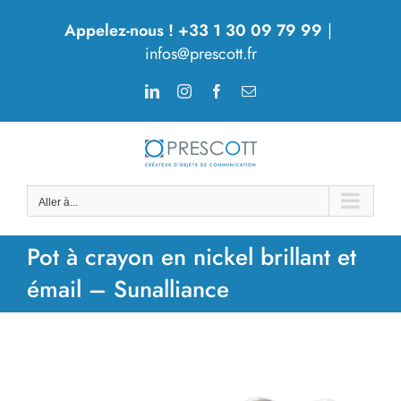
Passer
Appelez-nous ! +33 1 30 09 79 99
|
au
infos@prescott.fr
contenu
LinkedIn
Instagram
Facebook
Email
Aller à...
Pot à crayon en nickel brillant et
émail – Sunalliance