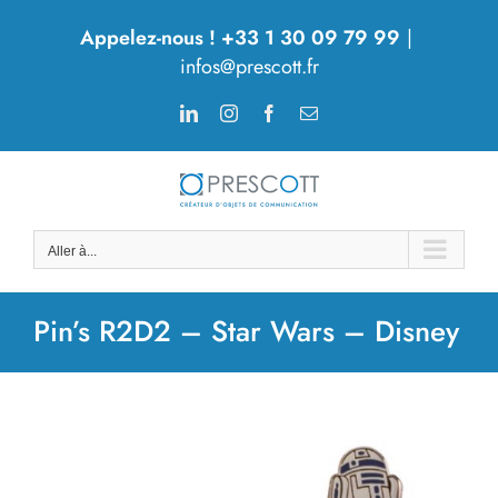
Passer
Appelez-nous ! +33 1 30 09 79 99
|
au
infos@prescott.fr
contenu
LinkedIn
Instagram
Facebook
Email
Aller à...
Pin’s R2D2 – Star Wars – Disney