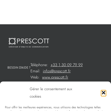
Téléphone:
+33 1 30 09 79 99
BESOIN D’AIDE ?
Email:
infos@prescott.fr
Web:
www.prescott.fr
Gérer le consentement aux
Créations métal sur mesure
cookies
Créations verre sur mesure
Pour offrir les meilleures expériences, nous utilisons des technologies telles
SOMMAIRE