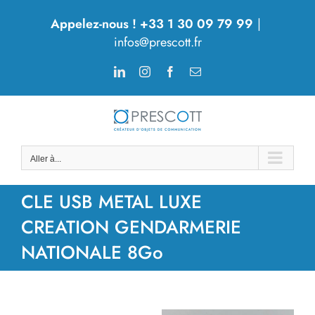
Passer
Appelez-nous ! +33 1 30 09 79 99
|
au
infos@prescott.fr
contenu
LinkedIn
Instagram
Facebook
Email
Aller à...
CLE USB METAL LUXE
CREATION GENDARMERIE
NATIONALE 8Go