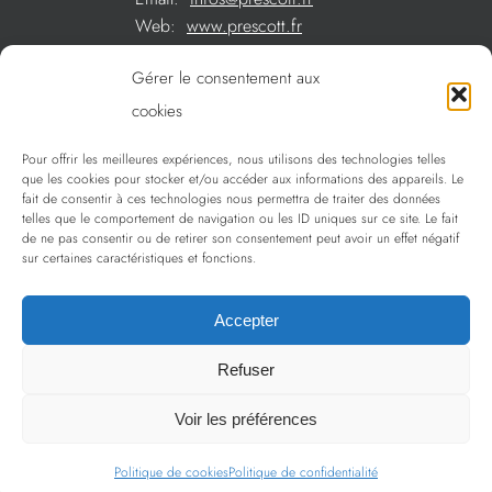
Web:
www.prescott.fr
Gérer le consentement aux
Créations métal sur mesure
cookies
Créations verre sur mesure
Pour offrir les meilleures expériences, nous utilisons des technologies telles
SOMMAIRE
que les cookies pour stocker et/ou accéder aux informations des appareils. Le
La sélection Prescott
fait de consentir à ces technologies nous permettra de traiter des données
telles que le comportement de navigation ou les ID uniques sur ce site. Le fait
Services
de ne pas consentir ou de retirer son consentement peut avoir un effet négatif
sur certaines caractéristiques et fonctions.
Politique de confidentialité
Accepter
Refuser
Copyright 2009 - 2024 Prescott | Tous droits réservés
Voir les préférences
Politique de cookies
Politique de confidentialité
LinkedIn
Instagram
Facebook
Email