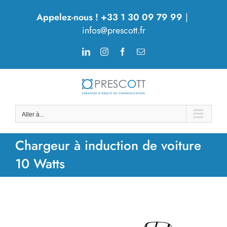
Passer
Appelez-nous ! +33 1 30 09 79 99
|
au
infos@prescott.fr
contenu
LinkedIn
Instagram
Facebook
Email
Aller à...
Chargeur à induction de voiture
10 Watts