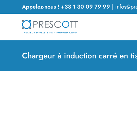
Passer
Appelez-nous ! +33 1 30 09 79 99
|
infos@pre
au
contenu
Chargeur à induction carré en ti