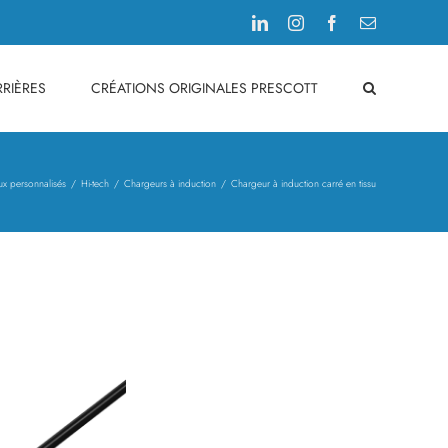
LinkedIn
Instagram
Facebook
Email
RIÈRES
CRÉATIONS ORIGINALES PRESCOTT
ux personnalisés
Hi-tech
Chargeurs à induction
Chargeur à induction carré en tissu