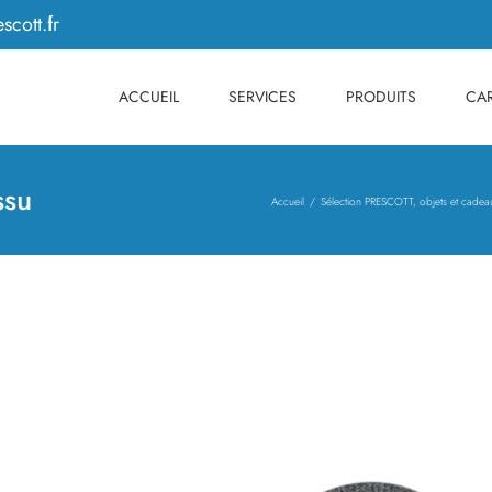
scott.fr
ACCUEIL
SERVICES
PRODUITS
CAR
ssu
Accueil
Sélection PRESCOTT, objets et cadea