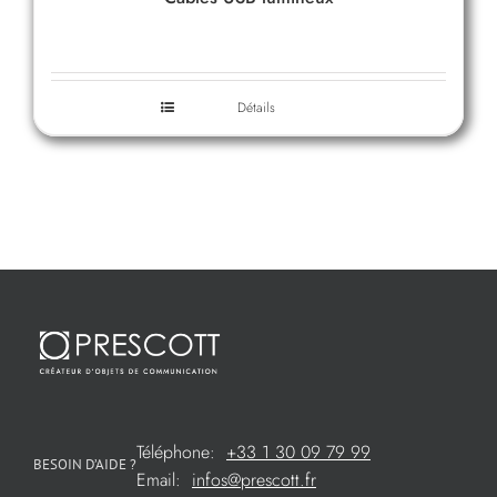
Détails
Téléphone:
+33 1 30 09 79 99
BESOIN D’AIDE ?
Email:
infos@prescott.fr