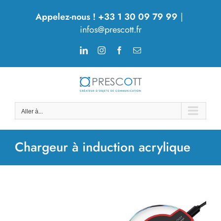
Passer
Appelez-nous ! +33 1 30 09 79 99
|
au
infos@prescott.fr
contenu
LinkedIn
Instagram
Facebook
Email
Aller à...
Chargeur à induction acrylique