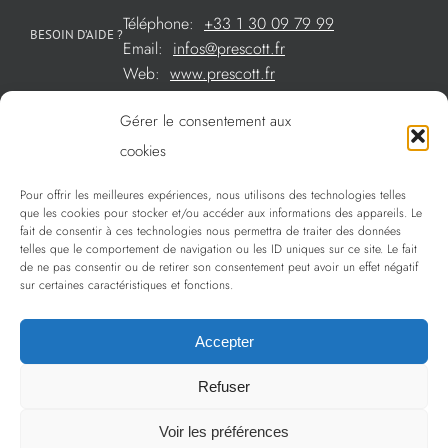
Téléphone:
+33 1 30 09 79 99
BESOIN D’AIDE ?
Email:
infos@prescott.fr
Web:
www.prescott.fr
Gérer le consentement aux
Créations métal sur mesure
cookies
Créations verre sur mesure
Pour offrir les meilleures expériences, nous utilisons des technologies telles
SOMMAIRE
que les cookies pour stocker et/ou accéder aux informations des appareils. Le
La sélection Prescott
fait de consentir à ces technologies nous permettra de traiter des données
telles que le comportement de navigation ou les ID uniques sur ce site. Le fait
Services
de ne pas consentir ou de retirer son consentement peut avoir un effet négatif
sur certaines caractéristiques et fonctions.
Politique de confidentialité
Accepter
Refuser
Copyright 2009 - 2024 Prescott | Tous droits réservés
Voir les préférences