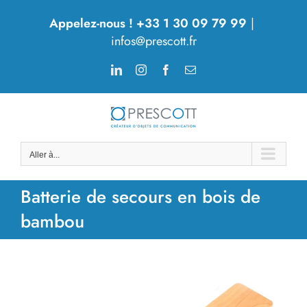
Passer
Appelez-nous ! +33 1 30 09 79 99
|
au
infos@prescott.fr
contenu
LinkedIn
Instagram
Facebook
Email
Aller à...
Batterie de secours en bois de
bambou