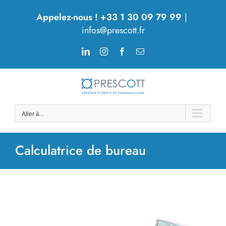
Passer
Appelez-nous ! +33 1 30 09 79 99
|
au
infos@prescott.fr
contenu
LinkedIn
Instagram
Facebook
Email
Aller à...
Calculatrice de bureau