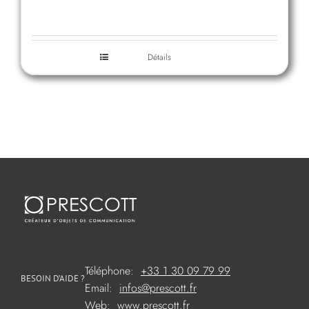
Détails
Téléphone:
+33 1 30 09 79 99
BESOIN D’AIDE ?
Email:
infos@prescott.fr
Web:
www.prescott.fr