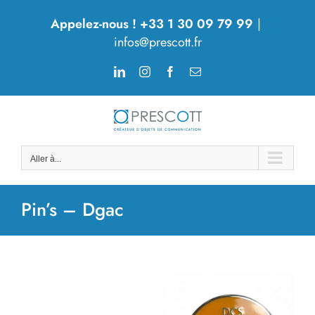
Passer
Appelez-nous ! +33 1 30 09 79 99
|
au
infos@prescott.fr
contenu
LinkedIn
Instagram
Facebook
Email
Aller à...
Pin’s – Dgac