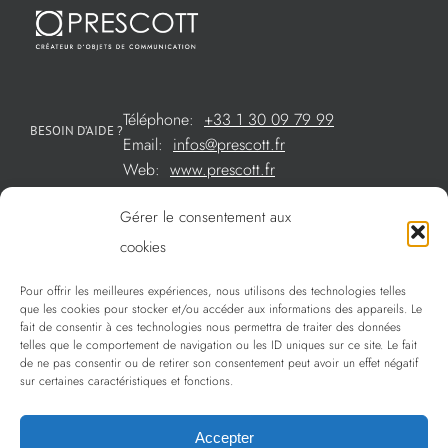
Téléphone:
+33 1 30 09 79 99
BESOIN D’AIDE ?
Email:
infos@prescott.fr
Web:
www.prescott.fr
Gérer le consentement aux
Créations métal sur mesure
cookies
Créations verre sur mesure
Pour offrir les meilleures expériences, nous utilisons des technologies telles
SOMMAIRE
que les cookies pour stocker et/ou accéder aux informations des appareils. Le
La sélection Prescott
fait de consentir à ces technologies nous permettra de traiter des données
telles que le comportement de navigation ou les ID uniques sur ce site. Le fait
Services
de ne pas consentir ou de retirer son consentement peut avoir un effet négatif
sur certaines caractéristiques et fonctions.
Politique de confidentialité
Accepter