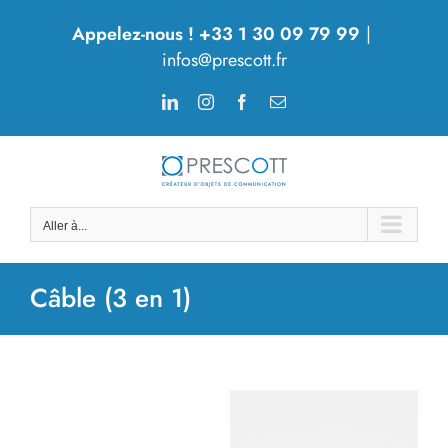
Passer
Appelez-nous ! +33 1 30 09 79 99
|
au
infos@prescott.fr
contenu
LinkedIn
Instagram
Facebook
Email
Aller à...
Câble (3 en 1)