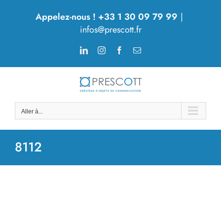
Passer
Appelez-nous ! +33 1 30 09 79 99
|
au
infos@prescott.fr
contenu
LinkedIn
Instagram
Facebook
Email
Aller à...
8112