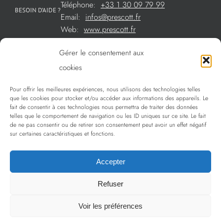
Téléphone:
+33 1 30 09 79 99
BESOIN D’AIDE ?
Email:
infos@prescott.fr
Web:
www.prescott.fr
Gérer le consentement aux
Créations métal sur mesure
cookies
Créations verre sur mesure
Pour offrir les meilleures expériences, nous utilisons des technologies telles
SOMMAIRE
que les cookies pour stocker et/ou accéder aux informations des appareils. Le
La sélection Prescott
fait de consentir à ces technologies nous permettra de traiter des données
telles que le comportement de navigation ou les ID uniques sur ce site. Le fait
Services
de ne pas consentir ou de retirer son consentement peut avoir un effet négatif
sur certaines caractéristiques et fonctions.
Politique de confidentialité
Accepter
Refuser
Copyright 2009 - 2024 Prescott | Tous droits réservés
Voir les préférences