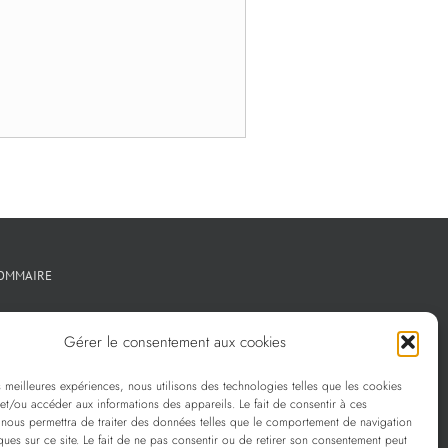
OMMAIRE
Créations métal sur mesure
Gérer le consentement aux cookies
Créations verre sur mesure
es meilleures expériences, nous utilisons des technologies telles que les cookies
La sélection Prescott
et/ou accéder aux informations des appareils. Le fait de consentir à ces
 nous permettra de traiter des données telles que le comportement de navigation
Services
ques sur ce site. Le fait de ne pas consentir ou de retirer son consentement peut