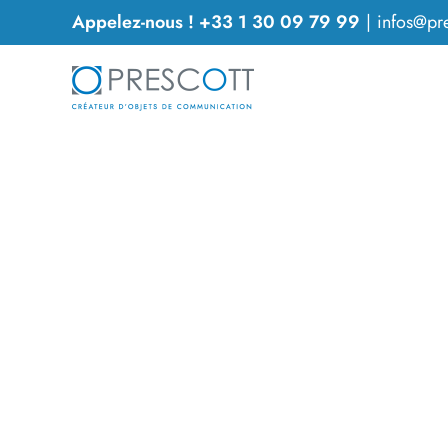
Passer
Appelez-nous ! +33 1 30 09 79 99
|
infos@pre
au
contenu