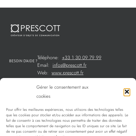
Téléphone:
+33 1 30 09 79 99
BESOIN D’AIDE ?
Email:
infos@prescott.fr
Web:
www.prescott.fr
Gérer le consentement aux
Créations métal sur mesure
cookies
Créations verre sur mesure
Pour offrir les meilleures expériences, nous utilisons des technologies telles
SOMMAIRE
que les cookies pour stocker et/ou accéder aux informations des appareils. Le
La sélection Prescott
fait de consentir à ces technologies nous permettra de traiter des données
telles que le comportement de navigation ou les ID uniques sur ce site. Le fait
Services
de ne pas consentir ou de retirer son consentement peut avoir un effet négatif