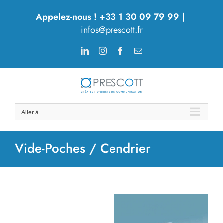
Passer
Appelez-nous ! +33 1 30 09 79 99
|
au
infos@prescott.fr
contenu
LinkedIn
Instagram
Facebook
Email
Aller à...
Vide-Poches / Cendrier