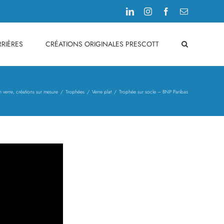
LinkedIn
Instagram
Facebook
Email
RIÈRES
CRÉATIONS ORIGINALES PRESCOTT
n verre, créations sur mesure
Trophées
Verre plat
Trophée sur socle – BNP Paribas