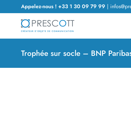
Passer
Appelez-nous ! +33 1 30 09 79 99
|
infos@pre
au
contenu
Trophée sur socle – BNP Pariba