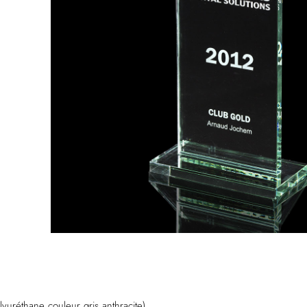
yuréthane couleur gris anthracite)