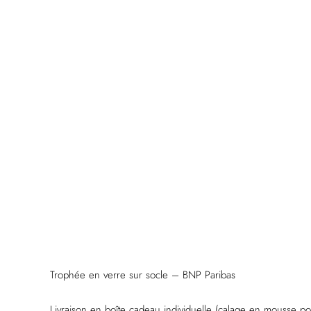
Trophée en verre sur socle – BNP Paribas
Livraison en boîte cadeau individuelle (calage en mousse pol