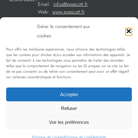
Email:
infos@prescott.fr
Web:
www.prescott.fr
Gérer le consentement aux
Créations métal sur mesure
cookies
Créations verre sur mesure
Pour offrir les meilleures expériences, nous utilisons des technologies telles
SOMMAIRE
que les cookies pour stocker et/ou accéder aux informations des appareils. Le
La sélection Prescott
fait de consentir à ces technologies nous permettra de traiter des données
telles que le comportement de navigation ou les ID uniques sur ce site. Le fait
Services
de ne pas consentir ou de retirer son consentement peut avoir un effet négatif
sur certaines caractéristiques et fonctions.
Politique de confidentialité
Accepter
Refuser
Copyright 2009 - 2024 Prescott | Tous droits réservés
Voir les préférences
Politique de cookies
Politique de confidentialité
LinkedIn
Instagram
Facebook
Email