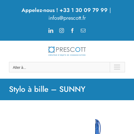
Passer
Appelez-nous ! +33 1 30 09 79 99
|
au
infos@prescott.fr
contenu
LinkedIn
Instagram
Facebook
Email
Aller à...
Stylo à bille – SUNNY