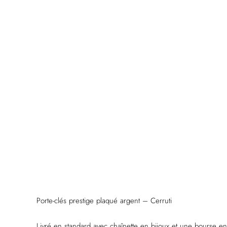
Porte-clés prestige plaqué argent – Cerruti
Livré en standard avec chaînette en bijoux et une bourse en 