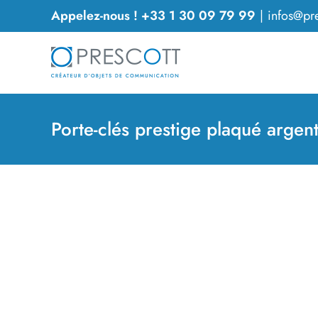
Passer
Appelez-nous ! +33 1 30 09 79 99
|
infos@pre
au
contenu
Porte-clés prestige plaqué argen