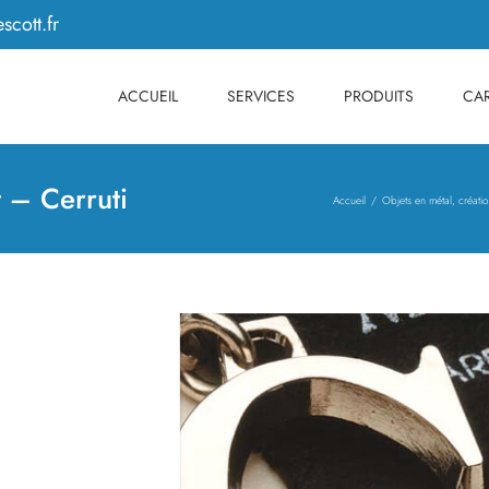
scott.fr
ACCUEIL
SERVICES
PRODUITS
CAR
t – Cerruti
Accueil
Objets en métal, créati