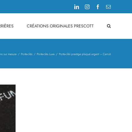
LinkedIn
Instagram
Facebook
Email
RIÈRES
CRÉATIONS ORIGINALES PRESCOTT
ons sur mesure
Porte-clés
Porte-clés Luxe
Porte-clés prestige plaqué argent – Cerruti