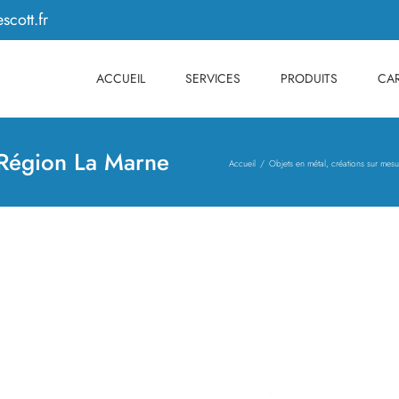
scott.fr
ACCUEIL
SERVICES
PRODUITS
CAR
 Région La Marne
Accueil
Objets en métal, créations sur mesu