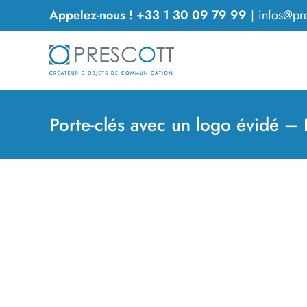
Passer
Appelez-nous ! +33 1 30 09 79 99
|
infos@pre
au
contenu
Porte-clés avec un logo évidé –