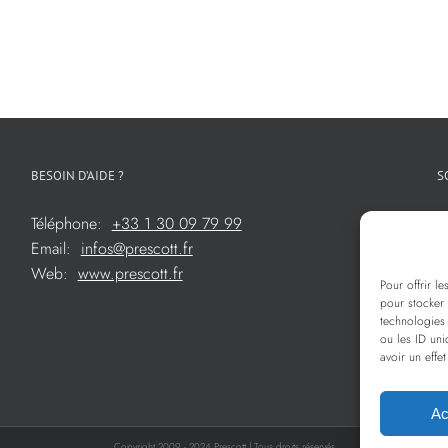
BESOIN D’AIDE ?
S
Téléphone:
+33 1 30 09 79 99
Email:
infos@prescott.fr
Web:
www.prescott.fr
Pour offrir l
pour stocker 
technologies
ou les ID uni
avoir un effet
Ac
Copyright 2009 - 2024 Prescott | Tous droits réservés