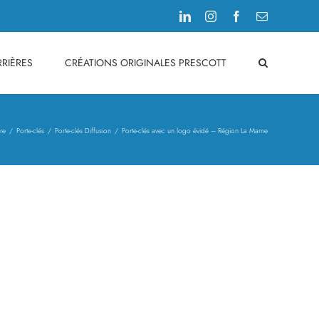
LinkedIn
Instagram
Facebook
Email
RIÈRES
CRÉATIONS ORIGINALES PRESCOTT
re
Porte-clés
Porte-clés Diffusion
Porte-clés avec un logo évidé – Région La Marne