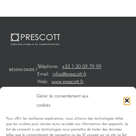
Téléphone:
+33 1 30 09 79 99
BESOIN D’AIDE ?
Email:
infos@prescott.fr
Web:
www.prescott.fr
Gérer le consentement aux
Créations métal sur mesure
cookies
Créations verre sur mesure
Pour offrir les meilleures expériences, nous utilisons des technologies telles
SOMMAIRE
que les cookies pour stocker et/ou accéder aux informations des appareils. Le
La sélection Prescott
fait de consentir à ces technologies nous permettra de traiter des données
telles que le comportement de navigation ou les ID uniques sur ce site. Le fait