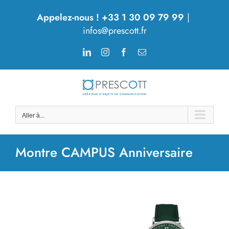
Passer
Appelez-nous ! +33 1 30 09 79 99
|
au
infos@prescott.fr
contenu
LinkedIn
Instagram
Facebook
Email
Aller à...
Montre CAMPUS Anniversaire