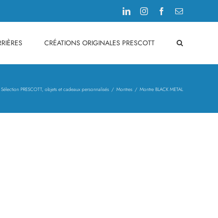
LinkedIn
Instagram
Facebook
Email
RIÈRES
CRÉATIONS ORIGINALES PRESCOTT
Sélection PRESCOTT, objets et cadeaux personnalisés
Montres
Montre BLACK METAL