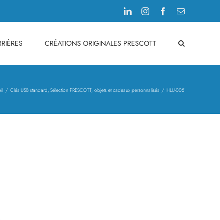
LinkedIn
Instagram
Facebook
Email
RIÈRES
CRÉATIONS ORIGINALES PRESCOTT
il
Clés USB standard
Sélection PRESCOTT, objets et cadeaux personnalisés
HLU-005