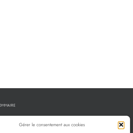
OMMAIRE
Créations métal sur mesure
Gérer le consentement aux cookies
Créations verre sur mesure