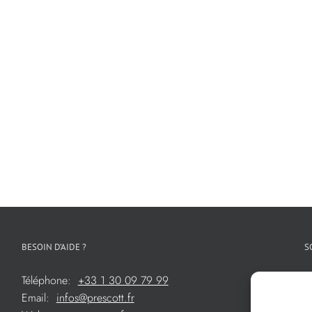
BESOIN D’AIDE ?
S
Téléphone:
+33 1 30 09 79 99
Email:
infos@prescott.fr