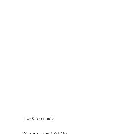
HLU-005 en métal
Mémoire jusqu’à 64 Go