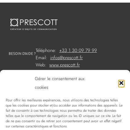
Téléphone:
+33 1 30 09 79 99
BESOIN D’AIDE ?
Email:
infos@prescott.fr
Web:
www.prescott.fr
Gérer le consentement aux
Créations métal sur mesure
cookies
Créations verre sur mesure
Pour offrir les meilleures expériences, nous utilisons des technologies telles
SOMMAIRE
que les cookies pour stocker et/ou accéder aux informations des appareils. Le
La sélection Prescott
fait de consentir à ces technologies nous permettra de traiter des données
telles que le comportement de navigation ou les ID uniques sur ce site. Le fait
Services
de ne pas consentir ou de retirer son consentement peut avoir un effet négatif
sur certaines caractéristiques et fonctions.
Politique de confidentialité