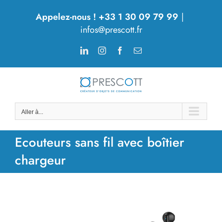
Passer
Appelez-nous ! +33 1 30 09 79 99
|
au
infos@prescott.fr
contenu
LinkedIn
Instagram
Facebook
Email
Aller à...
Ecouteurs sans fil avec boîtier
chargeur