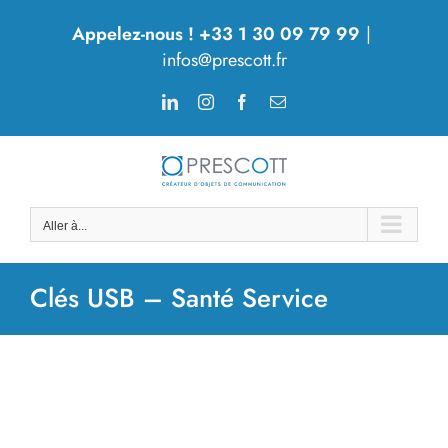
Passer
Appelez-nous ! +33 1 30 09 79 99
|
au
infos@prescott.fr
contenu
LinkedIn
Instagram
Facebook
Email
Aller à...
Clés USB – Santé Service