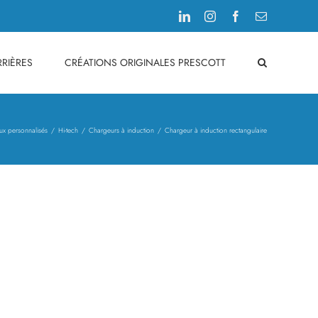
LinkedIn
Instagram
Facebook
Email
RIÈRES
CRÉATIONS ORIGINALES PRESCOTT
ux personnalisés
Hi-tech
Chargeurs à induction
Chargeur à induction rectangulaire