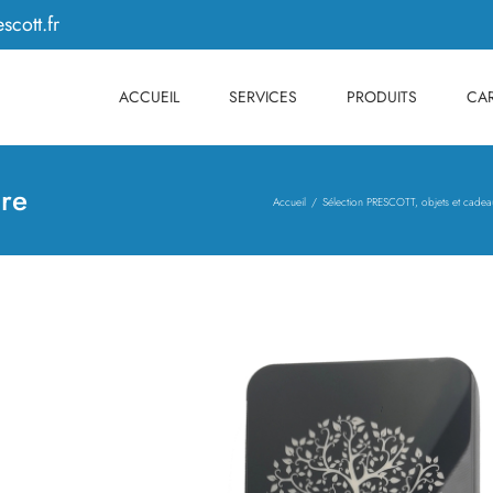
scott.fr
ACCUEIL
SERVICES
PRODUITS
CAR
ire
Accueil
Sélection PRESCOTT, objets et cadea