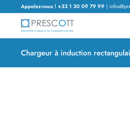
Passer
Appelez-nous ! +33 1 30 09 79 99
|
infos@pre
au
contenu
Chargeur à induction rectangula