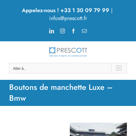
Passer
Appelez-nous ! +33 1 30 09 79 99
|
au
infos@prescott.fr
contenu
LinkedIn
Instagram
Facebook
Email
Aller à...
Boutons de manchette Luxe –
Bmw