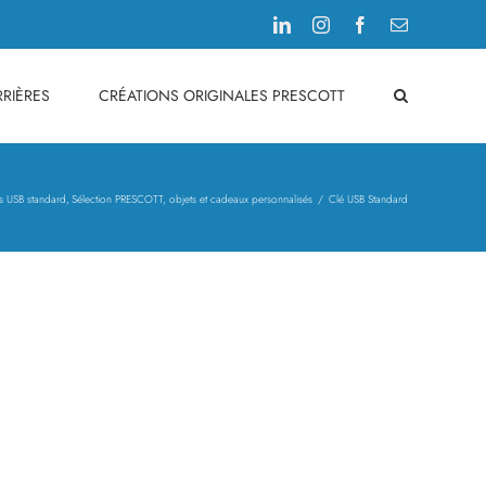
LinkedIn
Instagram
Facebook
Email
RIÈRES
CRÉATIONS ORIGINALES PRESCOTT
s USB standard
Sélection PRESCOTT, objets et cadeaux personnalisés
Clé USB Standard