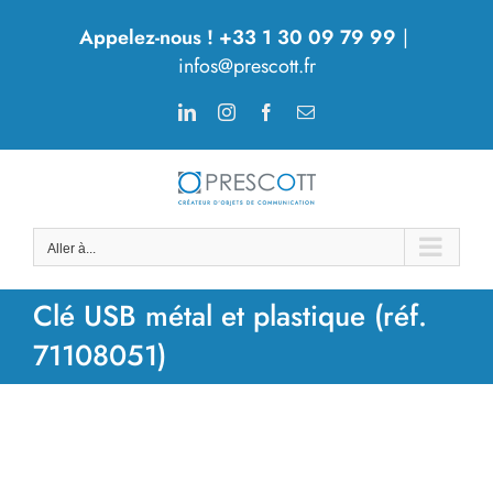
Passer
Appelez-nous ! +33 1 30 09 79 99
|
au
infos@prescott.fr
contenu
LinkedIn
Instagram
Facebook
Email
Aller à...
Clé USB métal et plastique (réf.
71108051)