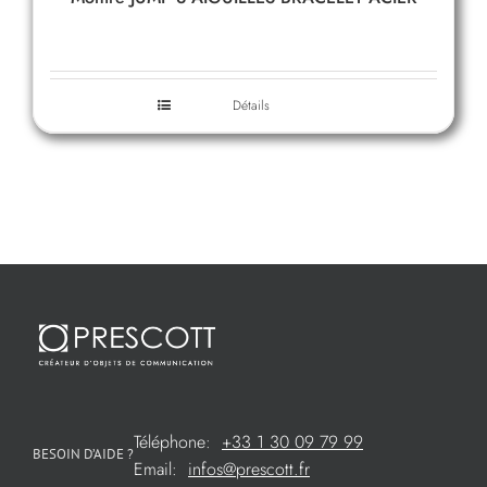
Détails
Téléphone:
+33 1 30 09 79 99
BESOIN D’AIDE ?
Email:
infos@prescott.fr