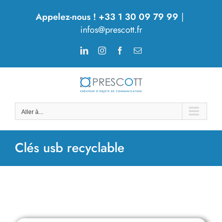
Passer
Appelez-nous ! +33 1 30 09 79 99
|
au
infos@prescott.fr
contenu
LinkedIn
Instagram
Facebook
Email
Aller à...
Clés usb recyclable