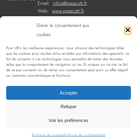
Email:
infos@prescott.fr
Web:
www.prescott.fr
Gérer le consentement aux
Créations métal sur mesure
cookies
Créations verre sur mesure
Pour offrir les meilleures expériences, nous utilisons des technologies telles
SOMMAIRE
que les cookies pour stocker et/ou accéder aux informations des appareils. Le
La sélection Prescott
fait de consentir à ces technologies nous permettra de traiter des données
telles que le comportement de navigation ou les ID uniques sur ce site. Le fait
Services
de ne pas consentir ou de retirer son consentement peut avoir un effet négatif
sur certaines caractéristiques et fonctions.
Politique de confidentialité
Accepter
Refuser
Copyright 2009 - 2024 Prescott | Tous droits réservés
Voir les préférences
Politique de cookies
Politique de confidentialité
LinkedIn
Instagram
Facebook
Email